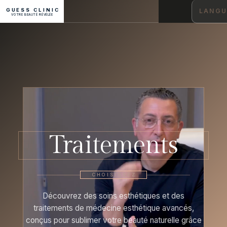
GUESS CLINIC
LANGU
VOTRE BEAUTÉ RÉVÉLÉE
Traitements
CHOISISSEZ
Découvrez des soins esthétiques et des
traitements de médecine esthétique avancés,
conçus pour sublimer votre beauté naturelle grâce