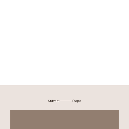
Vaginoplastie
(resserrement vaginal
chirurgical)
Suivant
Étape