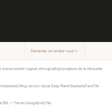
Demander un rendez-vous
e (resserrement vaginal chirurgical)
Liposculpture de la silhouette
chioplastie)
Lifting cervico-facial Deep Plane
Otoplastie
FaceTite
re BBL — Ferrari Design
BodyTite