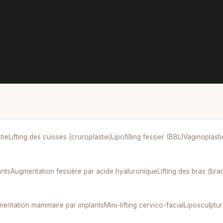
tie
Lifting des cuisses (cruroplastie)
Lipofilling fessier (BBL)
Vaginoplasti
ants
Augmentation fessière par acide hyaluronique
Lifting des bras (bra
entation mammaire par implants
Mini-lifting cervico-facial
Liposculptu