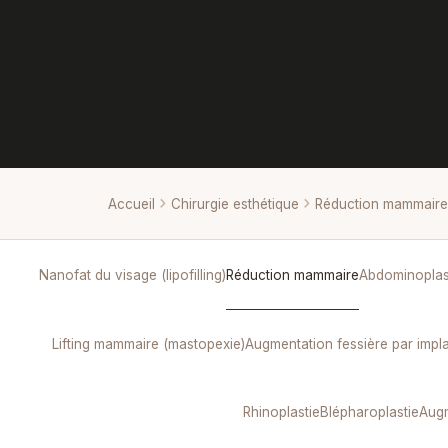
Accueil
Chirurgie esthétique
Réduction mammaire
Nanofat du visage (lipofilling)
Réduction mammaire
Abdominoplas
Lifting mammaire (mastopexie)
Augmentation fessière par impl
Rhinoplastie
Blépharoplastie
Augm