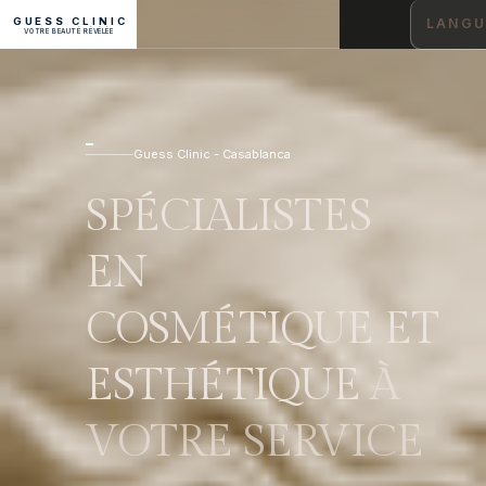
GUESS CLINIC
LANGU
VOTRE BEAUTÉ RÉVÉLÉE
Guess Clinic - Casablanca
SPÉCIALISTES
EN
COSMÉTIQUE ET
ESTHÉTIQUE
À
VOTRE SERVICE